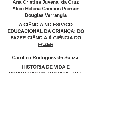
Ana Cristina Juvenal da Cruz
Alice Helena Campos Pierson
Douglas Verrangia
A CIÊNCIA NO ESPAÇO
EDUCACIONAL DA CRIANÇA: DO
FAZER CIÊNCIA À CIÊNCIA DO
FAZER
Carolina Rodrigues de Souza
HISTÓRIA DE VIDA E
CONSTITUIÇÃO DOS SUJEITOS:
OS ALUNOS EM SITUAÇÃO DE
DEFICIÊNCIA E A ÁREA DE
CIÊNCIAS NATURAIS, EXATAS E
TECNOLÓGICAS
Daniellle Rita dos Santos
VISÕES DE ESTUDANTES